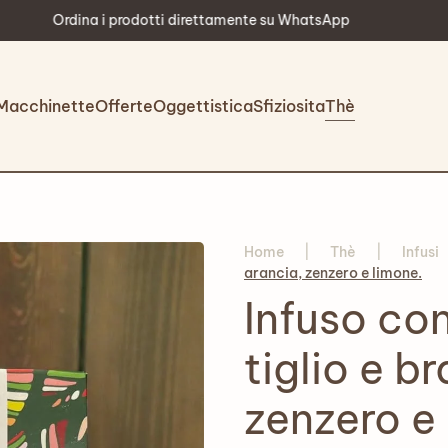
Scopri le nostre novità visitando periodicamente il sito
Macchinette
Offerte
Oggettistica
Sfiziosita
Thè
Home
Thè
Infusi
arancia, zenzero e limone.
Infuso con
tiglio e b
zenzero e