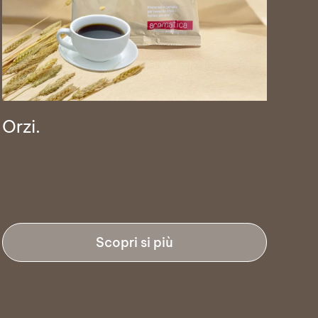
Orzi.
Gif
Scopri si più