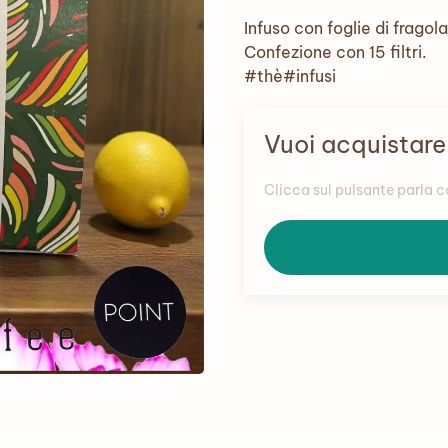
Infuso con foglie di fragol
Confezione con 15 filtri.
#thè#infusi
Vuoi acquistar
Clicca sul pulsante parla 